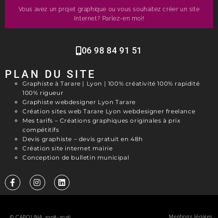
Vous avez un projet graphique ou vous souhaitez créer un site
Internet? Parlez-en moi!
06 98 84 91 51
PLAN DU SITE
Graphiste à Tarare | Lyon | 100% créativité 100% rapidité
100% rigueur
Graphiste webdesigner Lyon Tarare
Création sites web Tarare Lyon webdesigner freelance
Mes tarifs – Créations graphiques originales à prix
compétitifs
Devis graphiste – devis gratuit en 48h
Création site internet mairie
Conception de bulletin municipal
F
I
L
a
n
i
c
s
n
e
t
k
b
a
e
Mentions légales
© CAPOLINA 2008-2026