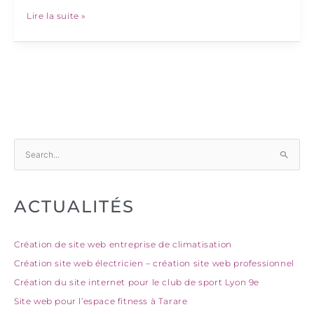
Lire la suite »
R
e
c
ACTUALITÉS
h
e
r
Création de site web entreprise de climatisation
c
Création site web électricien – création site web professionnel
h
Création du site internet pour le club de sport Lyon 9e
e
Site web pour l’espace fitness à Tarare
r