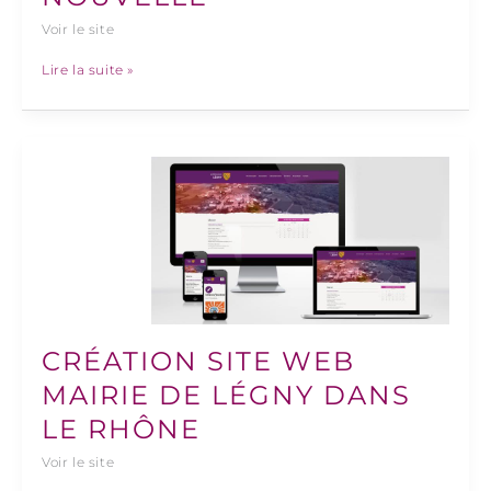
Voir le site
Lire la suite »
Création
site
web
mairie
de
Légny
dans
le
Rhône
CRÉATION SITE WEB
MAIRIE DE LÉGNY DANS
LE RHÔNE
Voir le site