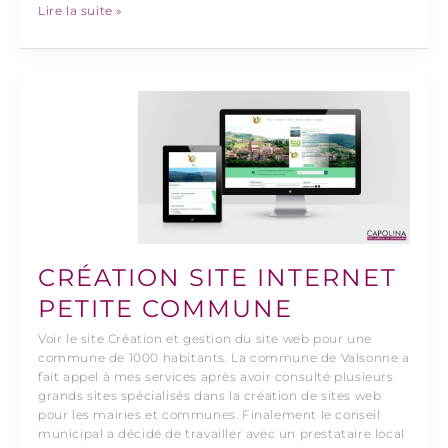
Lire la suite »
Création
site
internet
petite
commune
CRÉATION SITE INTERNET
PETITE COMMUNE
Voir le site Création et gestion du site web pour une
commune de 1000 habitants. La commune de Valsonne a
fait appel à mes services après avoir consulté plusieurs
grands sites spécialisés dans la création de sites web
pour les mairies et communes. Finalement le conseil
municipal a décidé de travailler avec un prestataire local