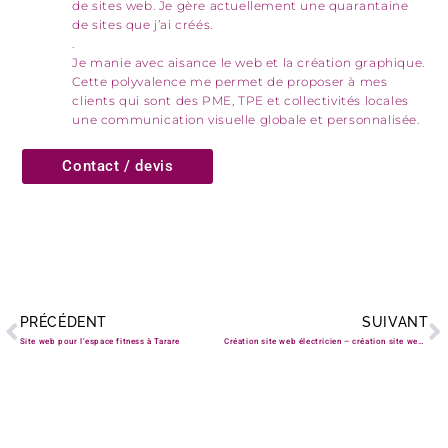
de sites web. Je gère actuellement une quarantaine
de sites que j’ai créés.
.
Je manie avec aisance le web et la création graphique.
Cette polyvalence me permet de proposer à mes
clients qui sont des PME, TPE et collectivités locales
une communication visuelle globale et personnalisée.
Contact / devis
Précédent
S
PRÉCÉDENT
SUIVANT
Site web pour l’espace fitness à Tarare
Création site web électricien – création site web professionnel