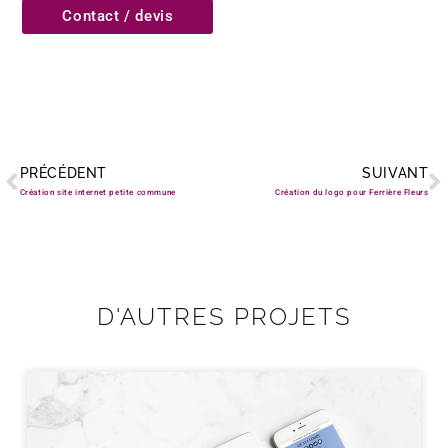
Contact / devis
Précédent
S
PRÉCÉDENT
SUIVANT
Création site internet petite commune
Création du logo pour Ferrière Fleurs
D'AUTRES PROJETS